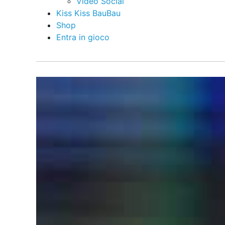
Video Social
Kiss Kiss BauBau
Shop
Entra in gioco