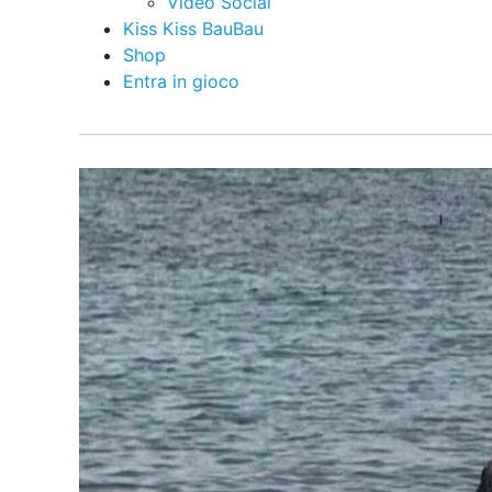
Video Social
Kiss Kiss BauBau
Shop
Entra in gioco