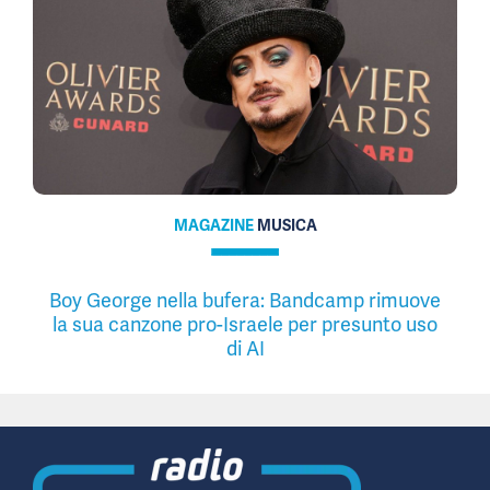
MAGAZINE
MUSICA
Boy George nella bufera: Bandcamp rimuove
la sua canzone pro-Israele per presunto uso
di AI