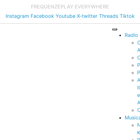
FREQUENZE
PLAY EVERYWHERE
Instagram
Facebook
Youtube
X-twitter
Threads
Tiktok
Radio
A
C
P
P
I
A
C
Music
K