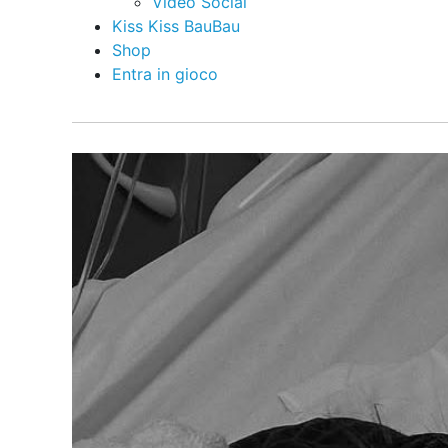
Video Social
Kiss Kiss BauBau
Shop
Entra in gioco