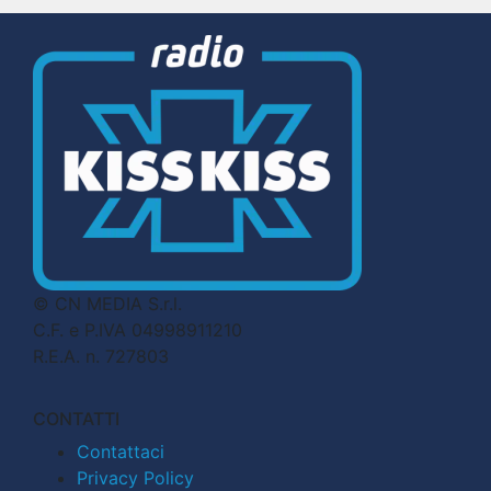
© CN MEDIA S.r.l.
C.F. e P.IVA 04998911210
R.E.A. n. 727803
CONTATTI
Contattaci
Privacy Policy