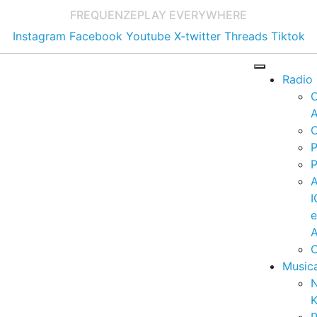
FREQUENZE
PLAY EVERYWHERE
Instagram
Facebook
Youtube
X-twitter
Threads
Tiktok
Radio
A
C
P
P
I
A
C
Music
K