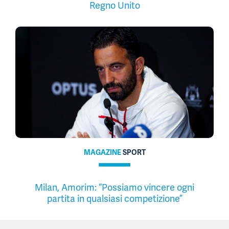
Regno Unito
MAGAZINE
SPORT
Milan, Amorim: “Possiamo vincere ogni
partita in qualsiasi competizione”