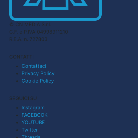
© CN MEDIA S.r.l.
C.F. e P.IVA 04998911210
R.E.A. n. 727803
CONTATTI
Contattaci
Privacy Policy
Cookie Policy
SEGUICI SU
Instagram
FACEBOOK
YOUTUBE
Twitter
Threads