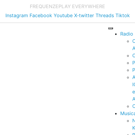
FREQUENZE
PLAY EVERYWHERE
Instagram
Facebook
Youtube
X-twitter
Threads
Tiktok
Radio
A
C
P
P
I
A
C
Music
K