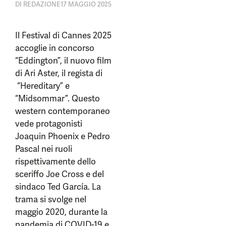
DI
REDAZIONE
17 MAGGIO 2025
Il Festival di Cannes 2025
accoglie in concorso
“Eddington”, il nuovo film
di Ari Aster, il regista di
“Hereditary” e
“Midsommar”. Questo
western contemporaneo
vede protagonisti
Joaquin Phoenix e Pedro
Pascal nei ruoli
rispettivamente dello
sceriffo Joe Cross e del
sindaco Ted García. La
trama si svolge nel
maggio 2020, durante la
pandemia di COVID-19 e