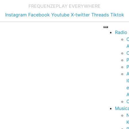
FREQUENZE
PLAY EVERYWHERE
Instagram
Facebook
Youtube
X-twitter
Threads
Tiktok
Radio
A
C
P
P
I
A
C
Music
K