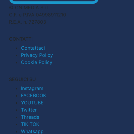
© CN MEDIA S.r.l.
C.F. e P.IVA 04998911210
R.E.A. n. 727803
CONTATTI
Contattaci
Privacy Policy
Cookie Policy
SEGUICI SU
Instagram
FACEBOOK
YOUTUBE
Twitter
Threads
TIK TOK
Whatsapp