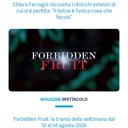
Chiara Ferragni racconta i ritocchi estetici di
cui si è pentita: “Il botox è l’unica cosa che
faccio”
MAGAZINE
SPETTACOLO
Forbidden Fruit: la trama della settimana dal
10 al 14 agosto 2026