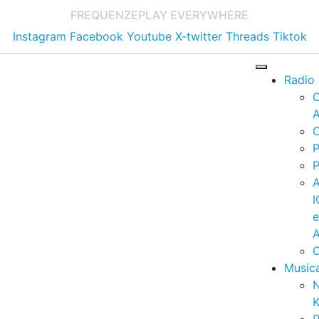
FREQUENZE
PLAY EVERYWHERE
Instagram
Facebook
Youtube
X-twitter
Threads
Tiktok
Radio
A
C
P
P
I
A
C
Music
K