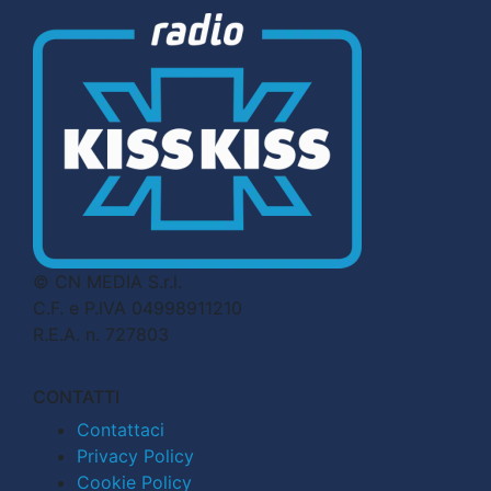
© CN MEDIA S.r.l.
C.F. e P.IVA 04998911210
R.E.A. n. 727803
CONTATTI
Contattaci
Privacy Policy
Cookie Policy