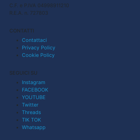
C.F. e P.IVA 04998911210
R.E.A. n. 727803
CONTATTI
Contattaci
Privacy Policy
Cookie Policy
SEGUICI SU
Instagram
FACEBOOK
YOUTUBE
Twitter
Threads
TIK TOK
Whatsapp