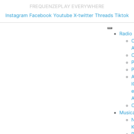
FREQUENZE
PLAY EVERYWHERE
Instagram
Facebook
Youtube
X-twitter
Threads
Tiktok
Radio
A
C
P
P
I
A
C
Music
K