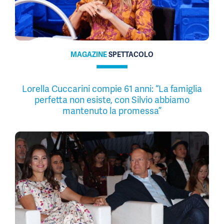
MAGAZINE
SPETTACOLO
Lorella Cuccarini compie 61 anni: “La famiglia
perfetta non esiste, con Silvio abbiamo
mantenuto la promessa”