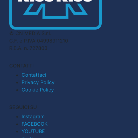
© CN MEDIA S.r.l.
C.F. e P.IVA 04998911210
R.E.A. n. 727803
CONTATTI
Contattaci
Privacy Policy
Cookie Policy
SEGUICI SU
Instagram
FACEBOOK
YOUTUBE