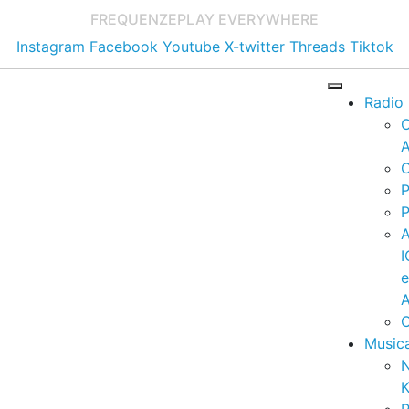
FREQUENZE
PLAY EVERYWHERE
Instagram
Facebook
Youtube
X-twitter
Threads
Tiktok
Radio
A
C
P
P
I
A
C
Music
K