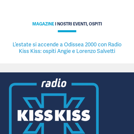
MAGAZINE
I NOSTRI EVENTI, OSPITI
L’estate si accende a Odissea 2000 con Radio
Kiss Kiss: ospiti Angie e Lorenzo Salvetti