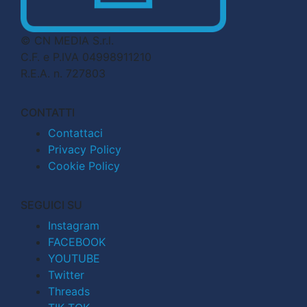
© CN MEDIA S.r.l.
C.F. e P.IVA 04998911210
R.E.A. n. 727803
CONTATTI
Contattaci
Privacy Policy
Cookie Policy
SEGUICI SU
Instagram
FACEBOOK
YOUTUBE
Twitter
Threads