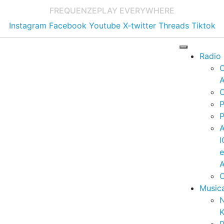
FREQUENZE
PLAY EVERYWHERE
Instagram
Facebook
Youtube
X-twitter
Threads
Tiktok
Radio
A
C
P
P
I
A
C
Music
K