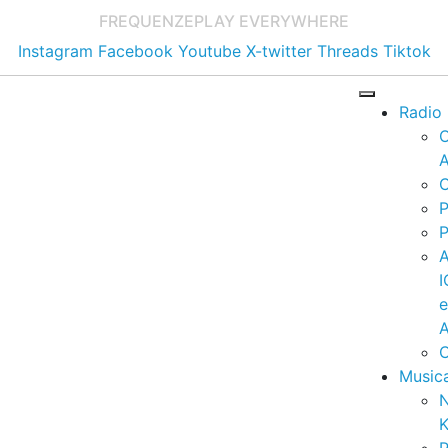
FREQUENZE
PLAY EVERYWHERE
Instagram
Facebook
Youtube
X-twitter
Threads
Tiktok
Radio
A
C
P
P
I
A
C
Music
K