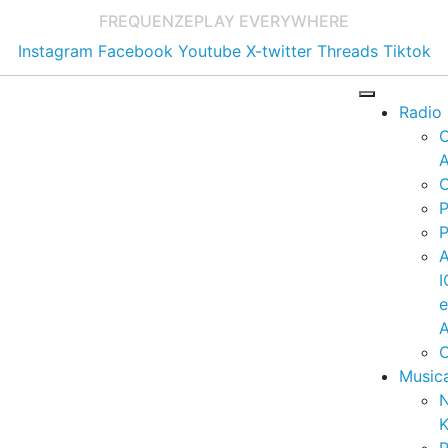
FREQUENZE
PLAY EVERYWHERE
Instagram
Facebook
Youtube
X-twitter
Threads
Tiktok
Radio
A
C
P
P
I
A
C
Music
K