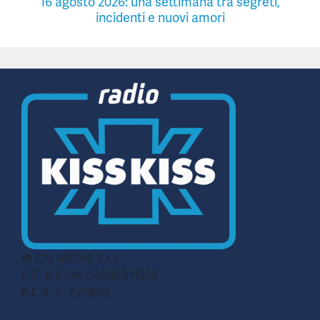
16 agosto 2026: una settimana tra segreti,
incidenti e nuovi amori
© CN MEDIA S.r.l.
C.F. e P.IVA 04998911210
R.E.A. n. 727803