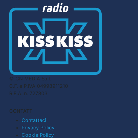
© CN MEDIA S.r.l.
C.F. e P.IVA 04998911210
R.E.A. n. 727803
CONTATTI
Contattaci
Privacy Policy
Cookie Policy