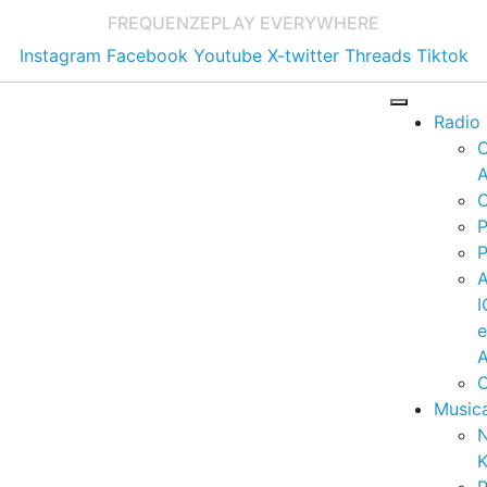
FREQUENZE
PLAY EVERYWHERE
Instagram
Facebook
Youtube
X-twitter
Threads
Tiktok
Radio
A
C
P
P
I
A
C
Music
K