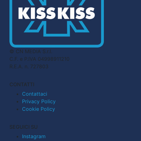
© CN MEDIA S.r.l.
C.F. e P.IVA 04998911210
R.E.A. n. 727803
CONTATTI
Contattaci
Privacy Policy
Cookie Policy
SEGUICI SU
Instagram