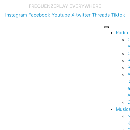
FREQUENZE
PLAY EVERYWHERE
Instagram
Facebook
Youtube
X-twitter
Threads
Tiktok
Radio
A
C
P
P
I
A
C
Music
K