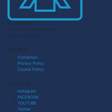
© CN MEDIA S.r.l.
C.F. e P.IVA 04998911210
R.E.A. n. 727803
CONTATTI
Contattaci
Privacy Policy
Cookie Policy
SEGUICI SU
Instagram
FACEBOOK
YOUTUBE
Twitter