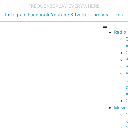
FREQUENZE
PLAY EVERYWHERE
Instagram
Facebook
Youtube
X-twitter
Threads
Tiktok
Radio
A
C
P
P
I
A
C
Music
K