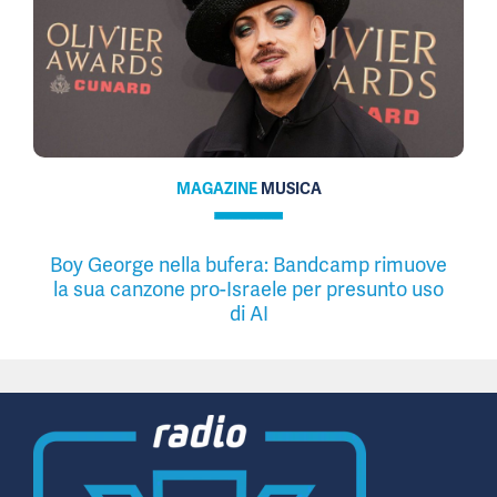
MAGAZINE
MUSICA
Boy George nella bufera: Bandcamp rimuove
la sua canzone pro-Israele per presunto uso
di AI