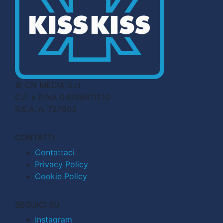
© CN MEDIA S.r.l.
C.F. e P.IVA 04998911210
R.E.A. n. 727803
CONTATTI
Contattaci
Privacy Policy
Cookie Policy
SEGUICI SU
Instagram