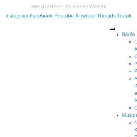
FREQUENZE
PLAY EVERYWHERE
Instagram
Facebook
Youtube
X-twitter
Threads
Tiktok
Radio
A
C
P
P
I
A
C
Music
K