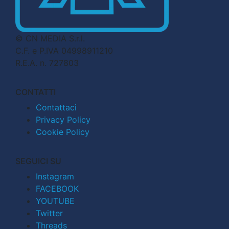
© CN MEDIA S.r.l.
C.F. e P.IVA 04998911210
R.E.A. n. 727803
CONTATTI
Contattaci
Privacy Policy
Cookie Policy
SEGUICI SU
Instagram
FACEBOOK
YOUTUBE
Twitter
Threads