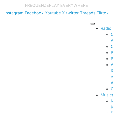
FREQUENZE
PLAY EVERYWHERE
Instagram
Facebook
Youtube
X-twitter
Threads
Tiktok
Radio
A
C
P
P
I
A
C
Music
K