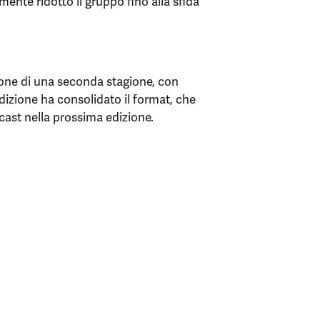
ente ridotto il gruppo fino alla sfida
ione di una seconda stagione, con
edizione ha consolidato il format, che
ast nella prossima edizione.