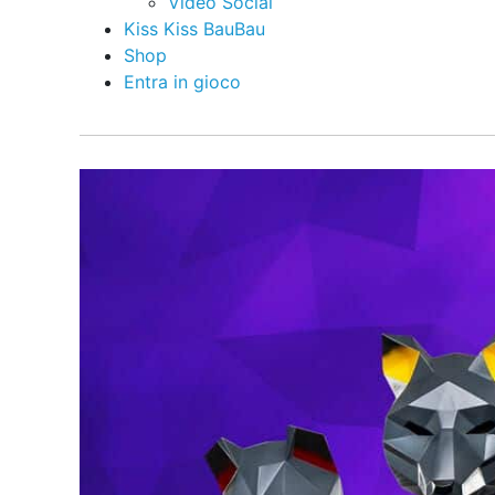
Video Social
Kiss Kiss BauBau
Shop
Entra in gioco