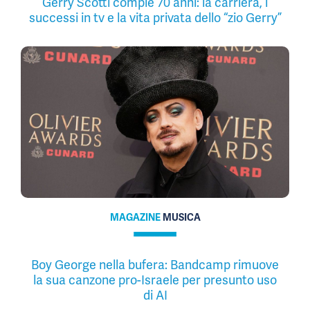
Gerry Scotti compie 70 anni: la carriera, i
successi in tv e la vita privata dello “zio Gerry”
MAGAZINE
MUSICA
Boy George nella bufera: Bandcamp rimuove
la sua canzone pro-Israele per presunto uso
di AI