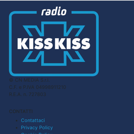
© CN MEDIA S.r.l.
C.F. e P.IVA 04998911210
R.E.A. n. 727803
CONTATTI
Contattaci
Privacy Policy