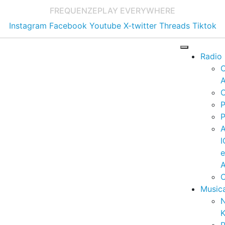
FREQUENZE
PLAY EVERYWHERE
Instagram
Facebook
Youtube
X-twitter
Threads
Tiktok
Radio
A
C
P
P
I
A
C
Music
K