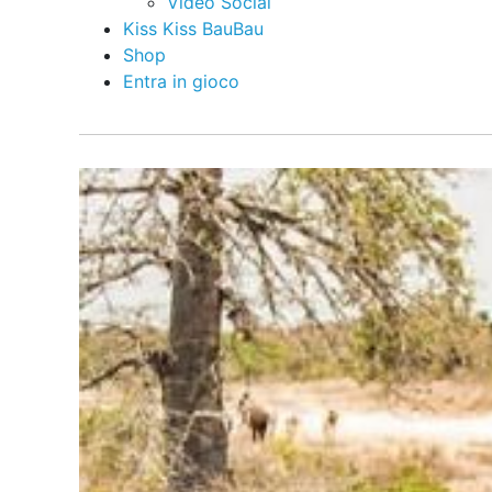
Video Social
Kiss Kiss BauBau
Shop
Entra in gioco