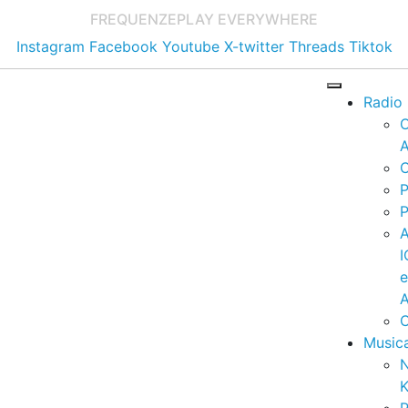
FREQUENZE
PLAY EVERYWHERE
Instagram
Facebook
Youtube
X-twitter
Threads
Tiktok
Radio
A
C
P
P
I
A
C
Music
K