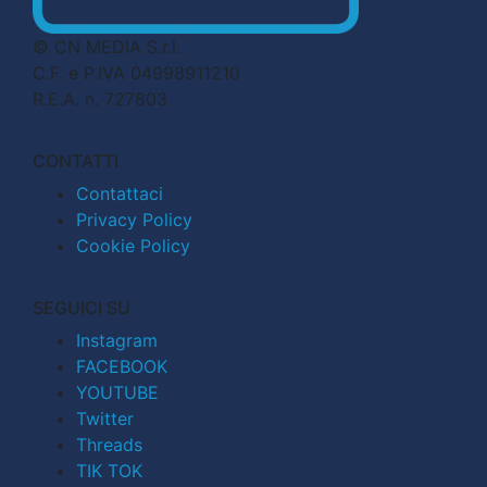
© CN MEDIA S.r.l.
C.F. e P.IVA 04998911210
R.E.A. n. 727803
CONTATTI
Contattaci
Privacy Policy
Cookie Policy
SEGUICI SU
Instagram
FACEBOOK
YOUTUBE
Twitter
Threads
TIK TOK