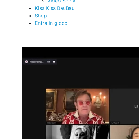
Video Social
Kiss Kiss BauBau
Shop
Entra in gioco