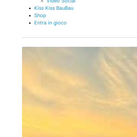
Video Social
Kiss Kiss BauBau
Shop
Entra in gioco