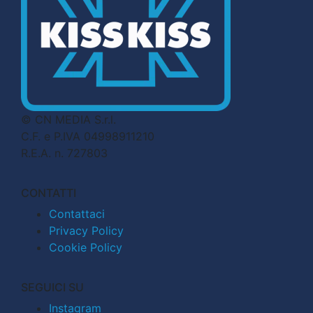
© CN MEDIA S.r.l.
C.F. e P.IVA 04998911210
R.E.A. n. 727803
CONTATTI
Contattaci
Privacy Policy
Cookie Policy
SEGUICI SU
Instagram