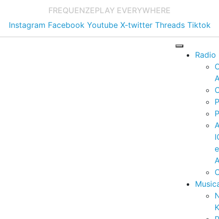
FREQUENZE
PLAY EVERYWHERE
Instagram
Facebook
Youtube
X-twitter
Threads
Tiktok
Radio
A
C
P
P
I
A
C
Music
K