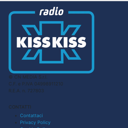
© CN MEDIA S.r.l.
C.F. e P.IVA 04998911210
R.E.A. n. 727803
CONTATTI
Contattaci
Privacy Policy