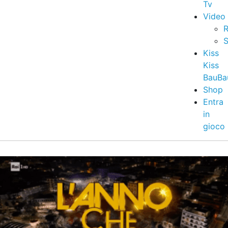
Tv
Video
R
S
Kiss
Kiss
BauBa
Shop
Entra
in
gioco