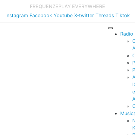
FREQUENZE
PLAY EVERYWHERE
Instagram
Facebook
Youtube
X-twitter
Threads
Tiktok
Radio
A
C
P
P
I
A
C
Music
K