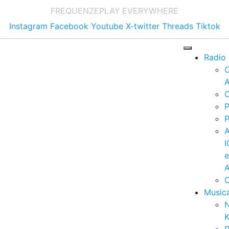
FREQUENZE
PLAY EVERYWHERE
Instagram
Facebook
Youtube
X-twitter
Threads
Tiktok
Radio
A
C
P
P
I
A
C
Music
K