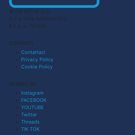
© CN MEDIA S.r.l.
C.F. e P.IVA 04998911210
R.E.A. n. 727803
CONTATTI
Contattaci
Privacy Policy
Cookie Policy
SEGUICI SU
Instagram
FACEBOOK
YOUTUBE
Twitter
Threads
TIK TOK