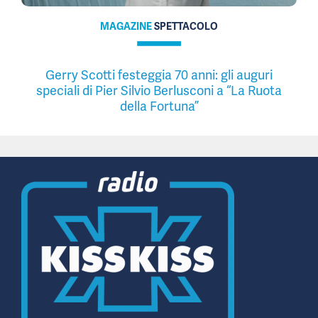
MAGAZINE
SPETTACOLO
Gerry Scotti festeggia 70 anni: gli auguri
speciali di Pier Silvio Berlusconi a “La Ruota
della Fortuna”