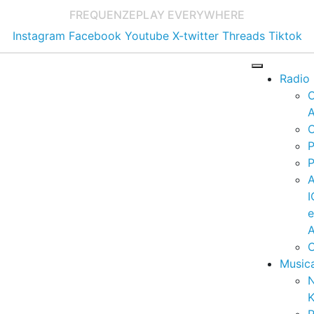
FREQUENZE
PLAY EVERYWHERE
Instagram
Facebook
Youtube
X-twitter
Threads
Tiktok
Radio
A
C
P
P
I
A
C
Music
K