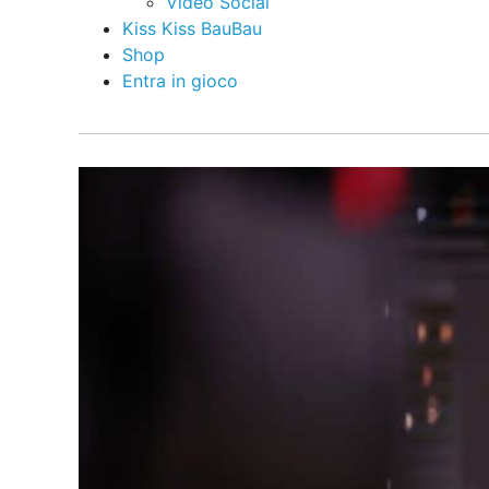
Video Social
Kiss Kiss BauBau
Shop
Entra in gioco