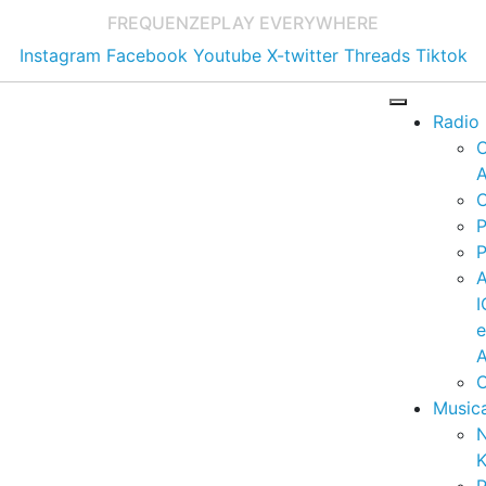
FREQUENZE
PLAY EVERYWHERE
Instagram
Facebook
Youtube
X-twitter
Threads
Tiktok
Radio
A
C
P
P
I
A
C
Music
K