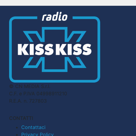
© CN MEDIA S.r.l.
C.F. e P.IVA 04998911210
R.E.A. n. 727803
CONTATTI
Contattaci
Privacy Policy