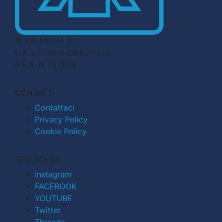
© CN MEDIA S.r.l.
C.F. e P.IVA 04998911210
R.E.A. n. 727803
CONTATTI
Contattaci
Privacy Policy
Cookie Policy
SEGUICI SU
Instagram
FACEBOOK
YOUTUBE
Twitter
Threads