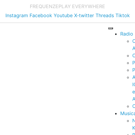
FREQUENZE
PLAY EVERYWHERE
Instagram
Facebook
Youtube
X-twitter
Threads
Tiktok
Radio
A
C
P
P
I
A
C
Music
K