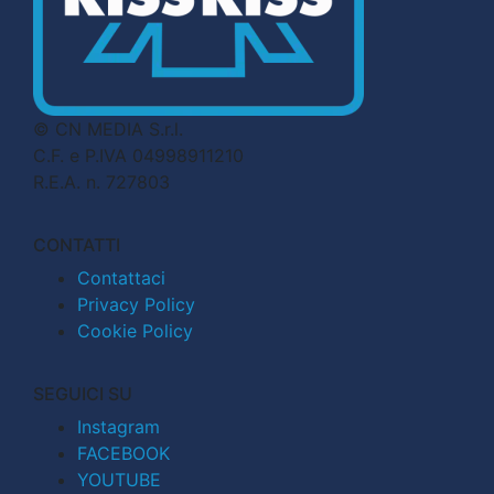
© CN MEDIA S.r.l.
C.F. e P.IVA 04998911210
R.E.A. n. 727803
CONTATTI
Contattaci
Privacy Policy
Cookie Policy
SEGUICI SU
Instagram
FACEBOOK
YOUTUBE