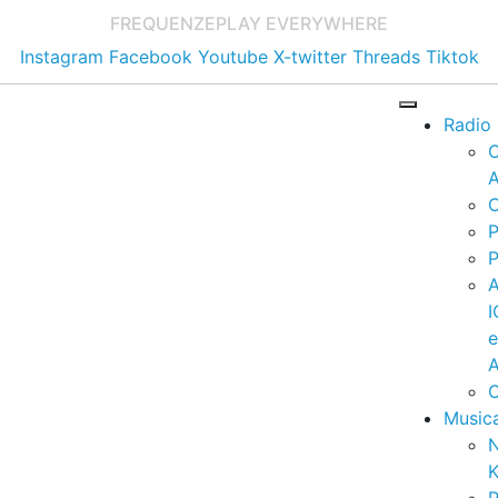
FREQUENZE
PLAY EVERYWHERE
Instagram
Facebook
Youtube
X-twitter
Threads
Tiktok
Radio
A
C
P
P
I
A
C
Music
K