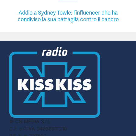
Addio a Sydney Towle: l’influencer che ha
condiviso la sua battaglia contro il cancro
© CN MEDIA S.r.l.
C.F. e P.IVA 04998911210
R.E.A. n. 727803