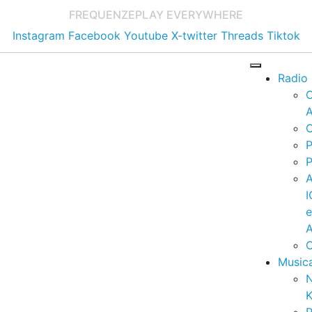
FREQUENZE
PLAY EVERYWHERE
Instagram
Facebook
Youtube
X-twitter
Threads
Tiktok
Radio
A
C
P
P
I
A
C
Music
K