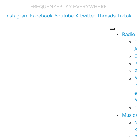
FREQUENZE
PLAY EVERYWHERE
Instagram
Facebook
Youtube
X-twitter
Threads
Tiktok
Radio
A
C
P
P
I
A
C
Music
K