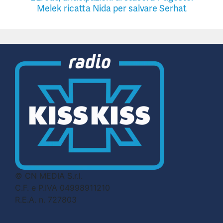
Melek ricatta Nida per salvare Serhat
© CN MEDIA S.r.l.
C.F. e P.IVA 04998911210
R.E.A. n. 727803