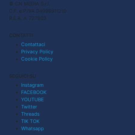
© CN MEDIA S.r.l.
C.F. e P.IVA 04998911210
R.E.A. n. 727803
CONTATTI
Contattaci
Privacy Policy
Cookie Policy
SEGUICI SU
Instagram
FACEBOOK
YOUTUBE
Twitter
Threads
TIK TOK
Whatsapp