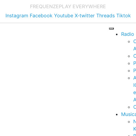
FREQUENZE
PLAY EVERYWHERE
Instagram
Facebook
Youtube
X-twitter
Threads
Tiktok
Radio
A
C
P
P
I
A
C
Music
K