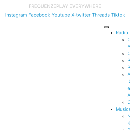
FREQUENZE
PLAY EVERYWHERE
Instagram
Facebook
Youtube
X-twitter
Threads
Tiktok
Radio
A
C
P
P
I
A
C
Music
K