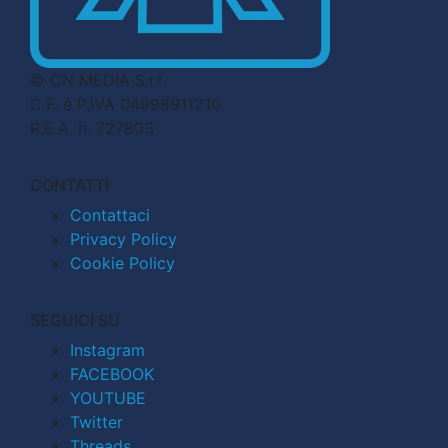
© CN MEDIA S.r.l.
C.F. e P.IVA 04998911210
R.E.A. n. 727803
CONTATTI
Contattaci
Privacy Policy
Cookie Policy
SEGUICI SU
Instagram
FACEBOOK
YOUTUBE
Twitter
Threads