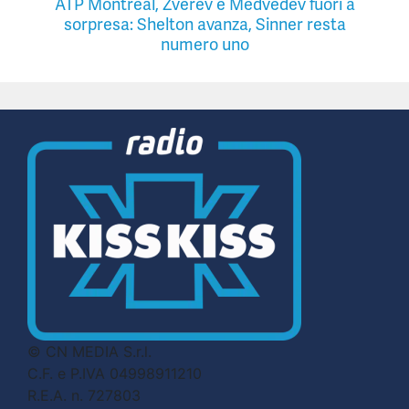
ATP Montreal, Zverev e Medvedev fuori a
sorpresa: Shelton avanza, Sinner resta
numero uno
© CN MEDIA S.r.l.
C.F. e P.IVA 04998911210
R.E.A. n. 727803