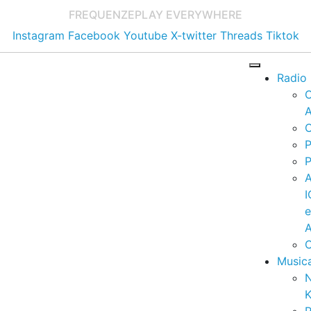
FREQUENZE
PLAY EVERYWHERE
Instagram
Facebook
Youtube
X-twitter
Threads
Tiktok
Radio
A
C
P
P
I
A
C
Music
K