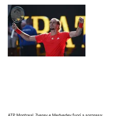
ATP Montreal, Zverev e Medvedev fuori a sorpresa: