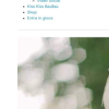
Video Social
Kiss Kiss BauBau
Shop
Entra in gioco