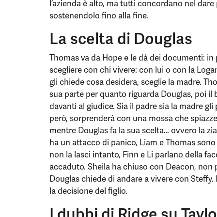
l’azienda è alto, ma tutti concordano nel dare pr
sostenendolo fino alla fine.
La scelta di Douglas
Thomas va da Hope e le dà dei documenti: in 
scegliere con chi vivere: con lui o con la Lo
gli chiede cosa desidera, sceglie la madre. Tho
sua parte per quanto riguarda Douglas, poi i
davanti al giudice. Sia il padre sia la madre gli
però, sorprenderà con una mossa che spiazzerà
mentre Douglas fa la sua scelta… ovvero la zi
ha un attacco di panico, Liam e Thomas sono 
non la lasci intanto, Finn e Li parlano della 
accaduto. Sheila ha chiuso con Deacon, non p
Douglas chiede di andare a vivere con Steffy
la decisione del figlio.
I dubbi di Ridge su Taylo