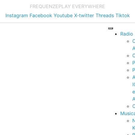
FREQUENZE
PLAY EVERYWHERE
Instagram
Facebook
Youtube
X-twitter
Threads
Tiktok
Radio
A
C
P
P
I
A
C
Music
K