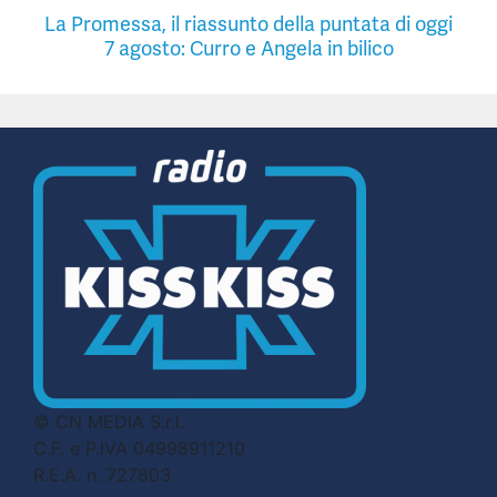
La Promessa, il riassunto della puntata di oggi
7 agosto: Curro e Angela in bilico
© CN MEDIA S.r.l.
C.F. e P.IVA 04998911210
R.E.A. n. 727803