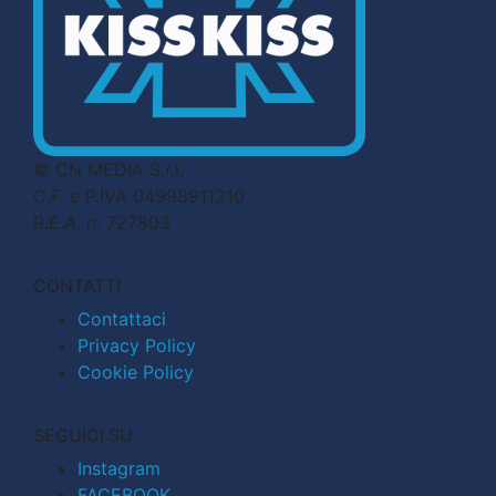
© CN MEDIA S.r.l.
C.F. e P.IVA 04998911210
R.E.A. n. 727803
CONTATTI
Contattaci
Privacy Policy
Cookie Policy
SEGUICI SU
Instagram
FACEBOOK