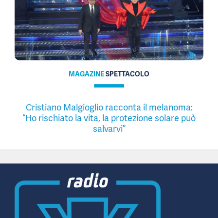
MAGAZINE
SPETTACOLO
Cristiano Malgioglio racconta il melanoma:
“Ho rischiato la vita, la protezione solare può
salvarvi”