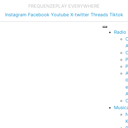
FREQUENZE
PLAY EVERYWHERE
Instagram
Facebook
Youtube
X-twitter
Threads
Tiktok
Radio
A
C
P
P
I
A
C
Music
K