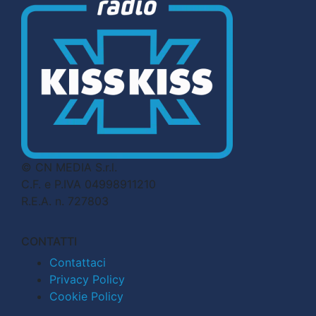
© CN MEDIA S.r.l.
C.F. e P.IVA 04998911210
R.E.A. n. 727803
CONTATTI
Contattaci
Privacy Policy
Cookie Policy