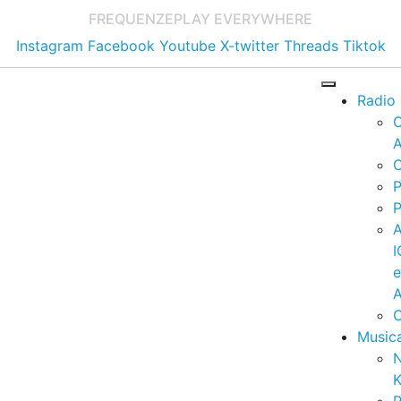
FREQUENZE
PLAY EVERYWHERE
Instagram
Facebook
Youtube
X-twitter
Threads
Tiktok
Radio
A
C
P
P
I
A
C
Music
K