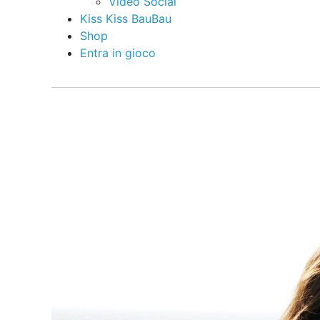
Video Social
Kiss Kiss BauBau
Shop
Entra in gioco