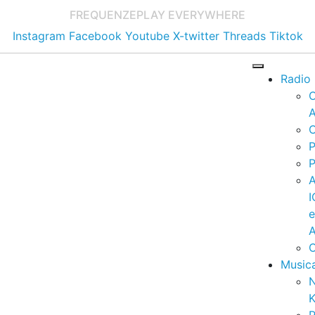
FREQUENZE
PLAY EVERYWHERE
Instagram
Facebook
Youtube
X-twitter
Threads
Tiktok
Radio
A
C
P
P
I
A
C
Music
K