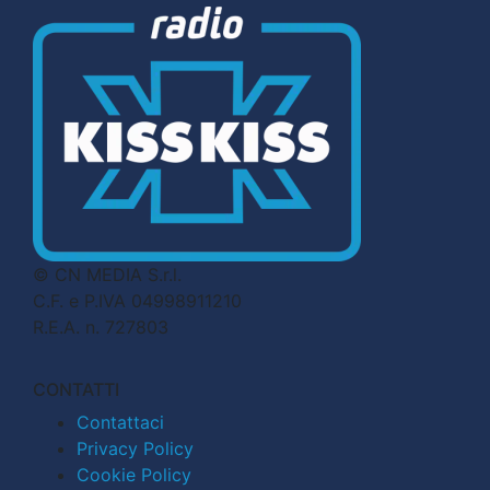
© CN MEDIA S.r.l.
C.F. e P.IVA 04998911210
R.E.A. n. 727803
CONTATTI
Contattaci
Privacy Policy
Cookie Policy