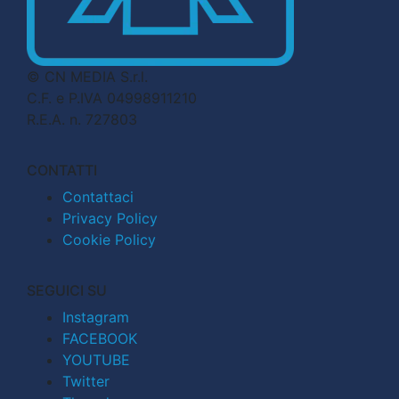
© CN MEDIA S.r.l.
C.F. e P.IVA 04998911210
R.E.A. n. 727803
CONTATTI
Contattaci
Privacy Policy
Cookie Policy
SEGUICI SU
Instagram
FACEBOOK
YOUTUBE
Twitter