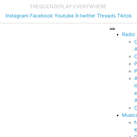
FREQUENZE
PLAY EVERYWHERE
Instagram
Facebook
Youtube
X-twitter
Threads
Tiktok
Radio
A
C
P
P
I
A
C
Music
K