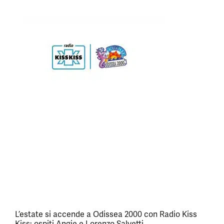
L’estate si accende a Odissea 2000 con Radio Kiss
Kiss: ospiti Angie e Lorenzo Salvetti