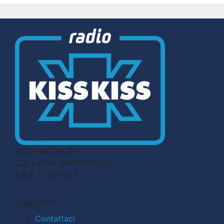
© CN MEDIA S.r.l.
C.F. e P.IVA 04998911210
R.E.A. n. 727803
CONTATTI
Contattaci