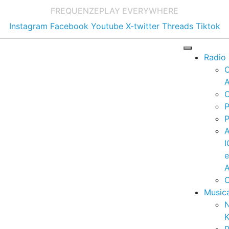
FREQUENZE
PLAY EVERYWHERE
Instagram
Facebook
Youtube
X-twitter
Threads
Tiktok
Radio
A
C
P
P
I
A
C
Music
K