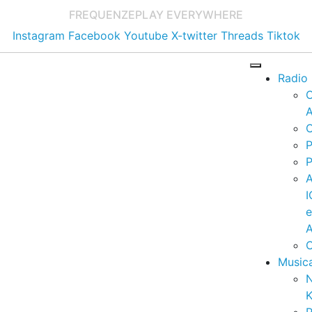
FREQUENZE
PLAY EVERYWHERE
Instagram
Facebook
Youtube
X-twitter
Threads
Tiktok
Radio
A
C
P
P
I
A
C
Music
K