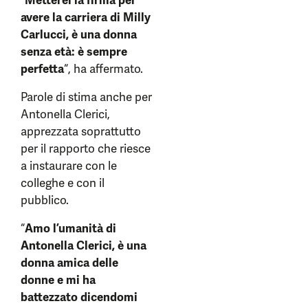
“
Metterei la firma per
avere la carriera di Milly
Carlucci, è una donna
senza età: è sempre
perfetta
“, ha affermato.
Parole di stima anche per
Antonella Clerici,
apprezzata soprattutto
per il rapporto che riesce
a instaurare con le
colleghe e con il
pubblico.
“
Amo l’umanità di
Antonella Clerici, è una
donna amica delle
donne e mi ha
battezzato dicendomi