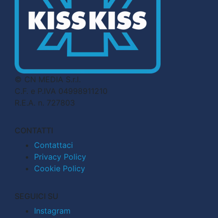
© CN MEDIA S.r.l.
C.F. e P.IVA 04998911210
R.E.A. n. 727803
CONTATTI
Contattaci
Privacy Policy
Cookie Policy
SEGUICI SU
Instagram