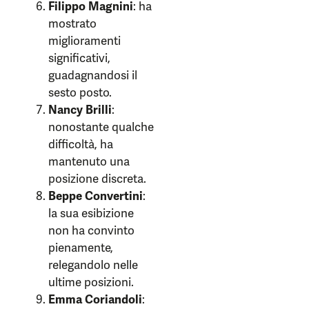
Filippo Magnini
: ha
mostrato
miglioramenti
significativi,
guadagnandosi il
sesto posto.
Nancy Brilli
:
nonostante qualche
difficoltà, ha
mantenuto una
posizione discreta.
Beppe Convertini
:
la sua esibizione
non ha convinto
pienamente,
relegandolo nelle
ultime posizioni.
Emma Coriandoli
: