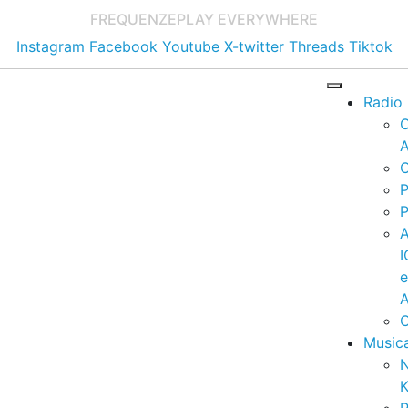
FREQUENZE
PLAY EVERYWHERE
Instagram
Facebook
Youtube
X-twitter
Threads
Tiktok
Radio
A
C
P
P
I
A
C
Music
K