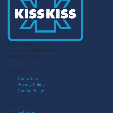
© CN MEDIA S.r.l.
C.F. e P.IVA 04998911210
R.E.A. n. 727803
CONTATTI
Contattaci
Privacy Policy
Cookie Policy
SEGUICI SU
Instagram