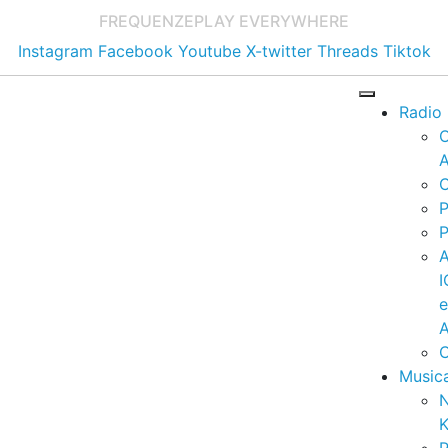
FREQUENZE
PLAY EVERYWHERE
Instagram
Facebook
Youtube
X-twitter
Threads
Tiktok
Radio
A
C
P
P
I
A
C
Music
K