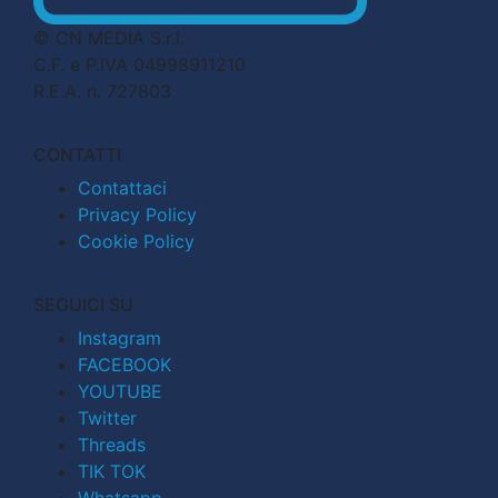
© CN MEDIA S.r.l.
C.F. e P.IVA 04998911210
R.E.A. n. 727803
CONTATTI
Contattaci
Privacy Policy
Cookie Policy
SEGUICI SU
Instagram
FACEBOOK
YOUTUBE
Twitter
Threads
TIK TOK
Whatsapp