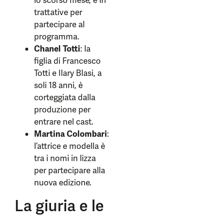
lo scorso mese, è in
trattative per
partecipare al
programma.
Chanel Totti
: la
figlia di Francesco
Totti e Ilary Blasi, a
soli 18 anni, è
corteggiata dalla
produzione per
entrare nel cast.
Martina Colombari
:
l’attrice e modella è
tra i nomi in lizza
per partecipare alla
nuova edizione.
La giuria e le