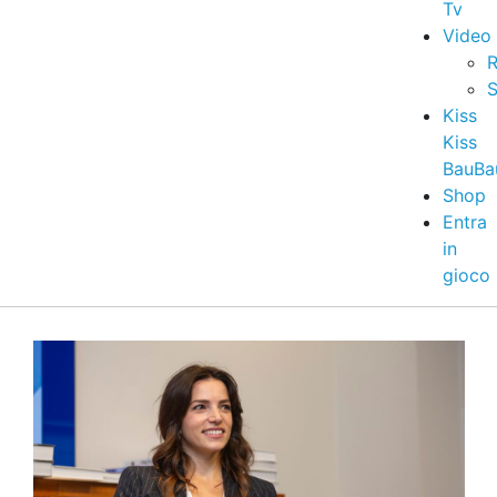
Tv
Video
R
S
Kiss
Kiss
BauBa
Shop
Entra
in
gioco