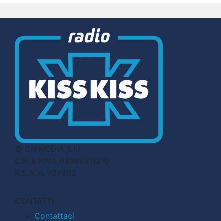
© CN MEDIA S.r.l.
C.F. e P.IVA 04998911210
R.E.A. n. 727803
CONTATTI
Contattaci