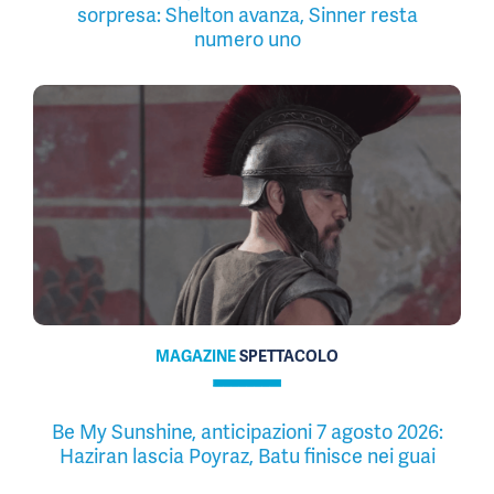
sorpresa: Shelton avanza, Sinner resta
numero uno
MAGAZINE
SPETTACOLO
Be My Sunshine, anticipazioni 7 agosto 2026:
Haziran lascia Poyraz, Batu finisce nei guai