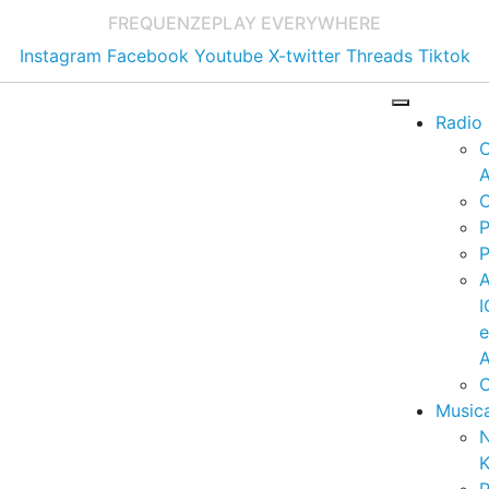
FREQUENZE
PLAY EVERYWHERE
Instagram
Facebook
Youtube
X-twitter
Threads
Tiktok
Radio
A
C
P
P
I
A
C
Music
K