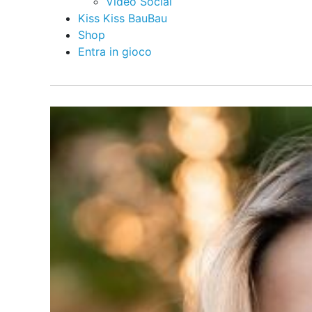
Video Social
Kiss Kiss BauBau
Shop
Entra in gioco